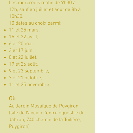
Les mercredis matin de 9h30 à
12h, sauf en juillet et août de 8h à
10h30.
10 dates au choix parmi:
11 et 25 mars,
15 et 22 avril,
6 et 20 mai,
3 et 17 juin,
8 et 22 juillet,
19 et 26 août,
9 et 23 septembre,
7 et 21 octobre,
11 et 25 novembre.
Où
Au Jardin Mosaïque de Puygiron
(site de l'ancien Centre équestre du
Jabron, 740 chemin de la Tuilière,
Puygiron)