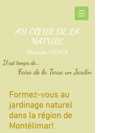
AU CŒUR DE LA
NATURE
Christophe BICHON
Il est temps de...
Faire de la Terre un Jardin
Formez-vous au
jardinage naturel
dans la région de
Montélimar!