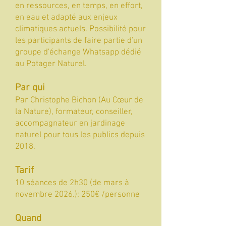
en ressources, en temps, en effort,
en eau et adapté aux enjeux
climatiques actuels. Possibilité pour
les participants de faire partie d'un
groupe d'échange Whatsapp dédié
au Potager Naturel.
Par qui
Par Christophe Bichon (Au Cœur de
la Nature), formateur, conseiller,
accompagnateur en jardinage
naturel pour tous les publics depuis
2018.
Tarif
10 séances de 2h30 (de mars à
novembre 2026.): 250€ /personne
Quand