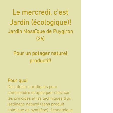
Le mercredi, c'est
Jardin (écologique)!
Jardin Mosaïque de Puygiron
(26)
Pour un potager naturel
productif!
Pour quoi
Des ateliers pratiques pour
comprendre et appliquer chez soi
les principes et les techniques d'un
jardinage naturel (sans produit
chimique de synthèse), économique